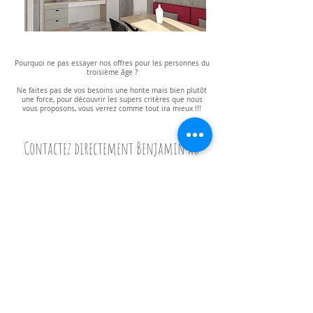
Pourquoi ne pas essayer nos offres pour les personnes du
troisième âge ?
Ne faites pas de vos besoins une honte mais bien plutôt
une force, pour découvrir les supers critères que nous
vous proposons, vous verrez comme tout ira mieux !!!
Contactez directement Benjamin au
07.61.70.53.29
Exemple de modèle fait pour vous
Maisonnette RIDOREV Ibiza duo adapt, septembre 2018 (modèle 2019)
Ce que vous cherchez :
- Un logement plus petit
- Moins d'entretien à faire
- La sécurité, le calme et la verdure
- Avoir accès à des soins
(par une infirmière)