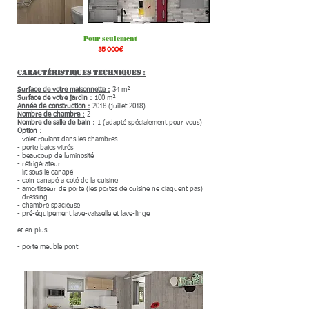
Pour seulement
35 000€
Caractéristiques techniques :
Surface de votre maisonnette :
34 m²
Surface de votre jardin :
100 m²
Année de construction :
2018 (juillet 2018)
Nombre de chambre :
2
Nombre de salle de bain :
1 (adapté spécialement pour vous)
Option :
- volet roulant dans les chambres
- porte baies vitrés
- beaucoup de luminosité
- réfrigérateur
- lit
sous le canapé
- coin canapé a coté
de la cuisine
- amortisseur de porte (les portes de cuisine ne claquent pas)
- dressing
- chambre spacieuse
- pré-équipement lave-vaisselle et lave-linge
et en plus...
- porte meuble pont