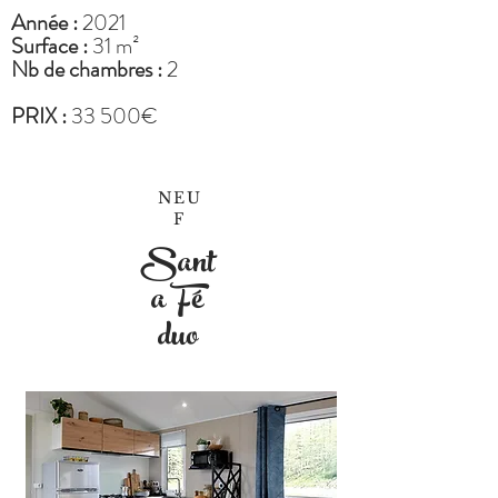
Année :
2021
Surface :
31 m²
Nb de chambres :
2
PRIX :
33 500€
NEU
F
Sant
a Fé
duo